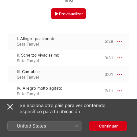
1992
Previsualizar
I. Allegro passionato
5:29
Seta Tanyel
II. Scherzo vivacissimo
3:31
Seta Tanyel
III. Cantabile
3:01
Seta Tanyel
IV. Allegro molto agitato
7:11
Seta Tanyel
Selecciona otro país para ver contenido
específico para tu ubicación
31 de diciembre de 1992

4 pistas, 19 minutos

℗ 2002 Hyperion Records Limited
United States
Continuar