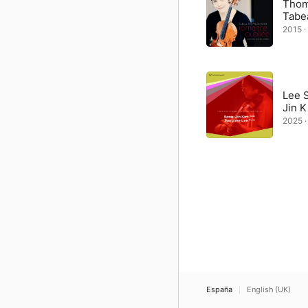
Thom
Tabe
2015 · 
Lee 
Jin 
2025 · 
España
English (UK)