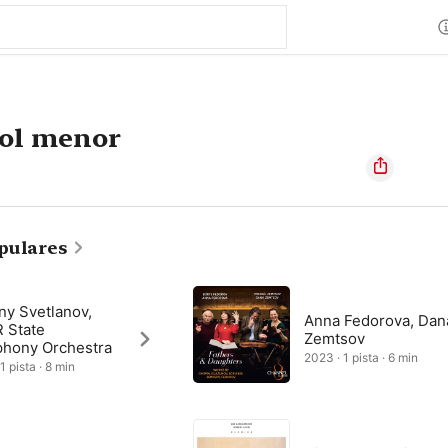
sol menor
pulares
ny Svetlanov,
Anna Fedorova, Dan
 State
Zemtsov
hony Orchestra
2023 · 1 pista · 6 min
1 pista · 8 min