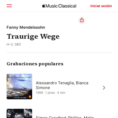
Iniciar sesión
Inicio
Fanny Mendelssohn
Traurige Wege
Explorar
H-U 380
Buscar
Grabaciones populares
Alessandro Tenaglia, Bianca
Simone
1999 · 1 pista · 4 min
Simon Crawford-Phillips, Malin