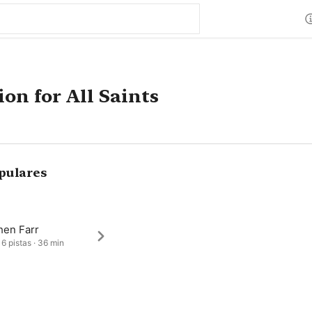
on for All Saints
pulares
hen Farr
 6 pistas · 36 min