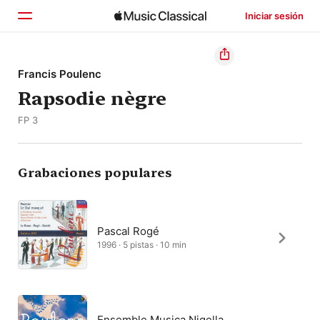
Iniciar sesión
Inicio
Francis Poulenc
Rapsodie nègre
Explorar
FP 3
Buscar
Grabaciones populares
Pascal Rogé
1996 · 5 pistas · 10 min
Ensemble Musica Nigella,