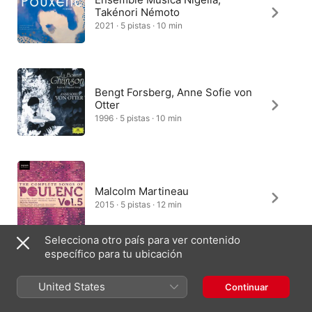
Takénori Némoto
2021 · 5 pistas · 10 min
Bengt Forsberg, Anne Sofie von
Otter
1996 · 5 pistas · 10 min
Malcolm Martineau
2015 · 5 pistas · 12 min
Selecciona otro país para ver contenido
específico para tu ubicación
Allegri String Quartet
United States
Continuar
2008 · 5 pistas · 10 min