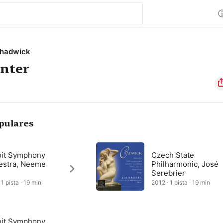
Chadwick
nter
pulares
oit Symphony
Czech State
estra, Neeme
Philharmonic, José
Serebrier
1 pista · 19 min
2012 · 1 pista · 19 min
oit Symphony