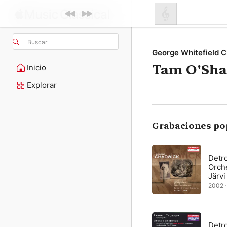
Buscar
George Whitefield 
Tam O'Sha
Inicio
Explorar
Grabaciones po
Detr
Orch
Järvi
2002 · 
Detr