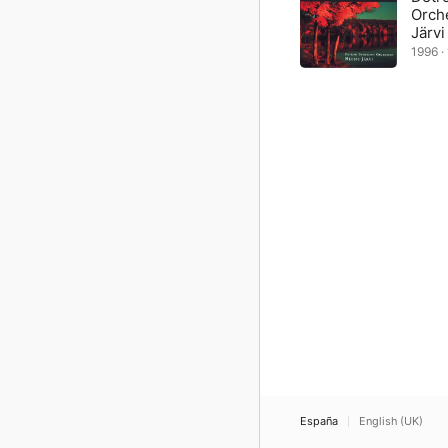
Orch
Järvi
1996 · 
España
English (UK)