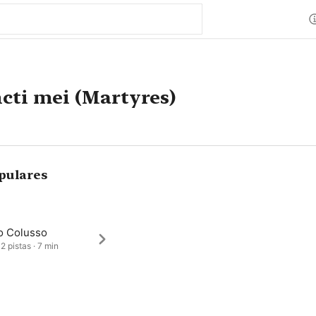
ncti mei (Martyres)
pulares
io Colusso
2 pistas · 7 min