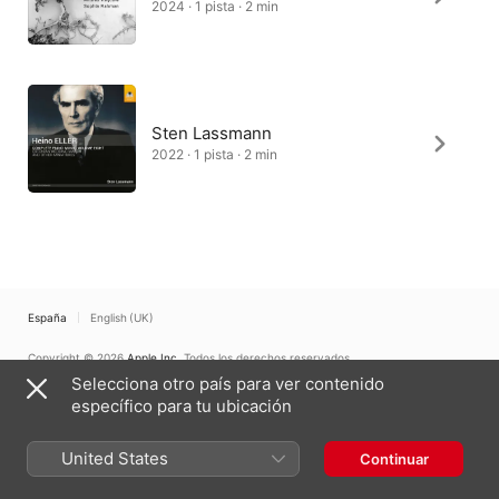
2024 · 1 pista · 2 min
Sten Lassmann
2022 · 1 pista · 2 min
España
English (UK)
Copyright © 2026
Apple Inc.
Todos los derechos reservados.
Selecciona otro país para ver contenido
Términos del servicio de internet
Apple Music y la privacidad
Aviso sobre cookies
Soporte
Comentarios
específico para tu ubicación
United States
Continuar