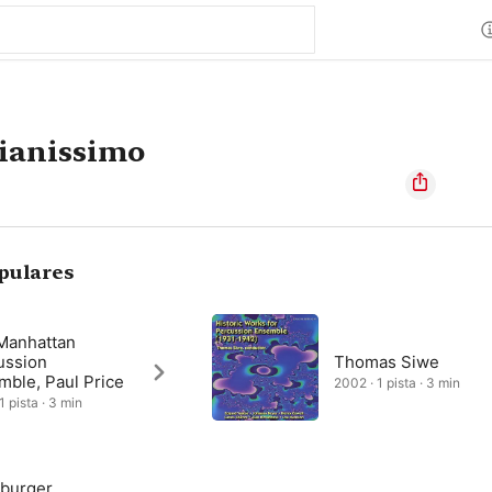
ianissimo
pulares
Manhattan
ussion
Thomas Siwe
mble, Paul Price
2002 · 1 pista · 3 min
1 pista · 3 min
burger