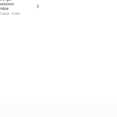
ussions-
mble
1 pista · 3 min