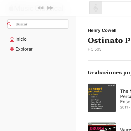
Buscar
Henry Cowell
Ostinato P
Inicio
Explorar
HC 505
Grabaciones po
The 
Perc
Ense
2011 · 
Wurz