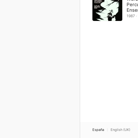
Perc
Ense
1987 · 
España
English (UK)