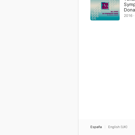
Symp
Dona
2016 · 
España
English (UK)