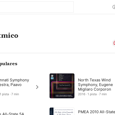
tmico
pulares
innati Symphony
North Texas Wind
estra, Paavo
Symphony, Eugene
Migliaro Corporon
1 pista · 7 min
2016 · 1 pista · 7 min
PMEA 2010 All-Stat
 All-State 5A