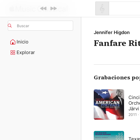
Buscar
Jennifer Higdon
Fanfare Ri
Inicio
Explorar
Grabaciones po
Cinc
Orch
Järvi
2011 · 
Texas