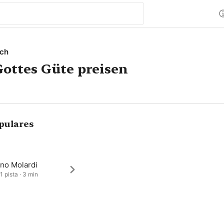
ach
Gottes Güte preisen
pulares
ano Molardi
1 pista · 3 min