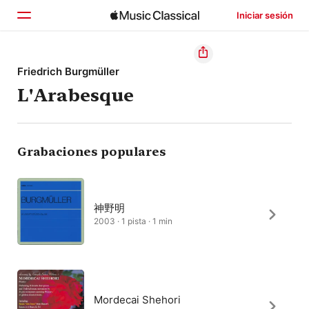
Iniciar sesión
Inicio
Friedrich Burgmüller
L'Arabesque
Explorar
Buscar
Grabaciones populares
神野明
2003 · 1 pista · 1 min
Mordecai Shehori