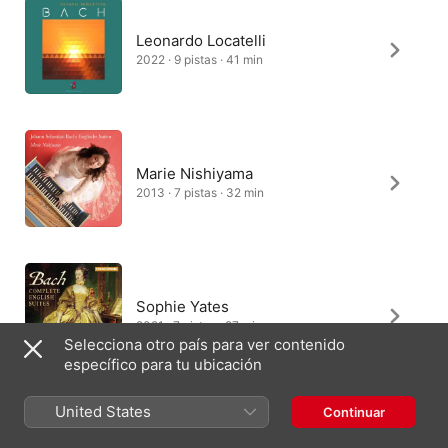
Leonardo Locatelli
2022 · 9 pistas · 41 min
Marie Nishiyama
2013 · 7 pistas · 32 min
Sophie Yates
2021 · 7 pistas · 27 min
Selecciona otro país para ver contenido
específico para tu ubicación
United States
Continuar
Angela Hewitt