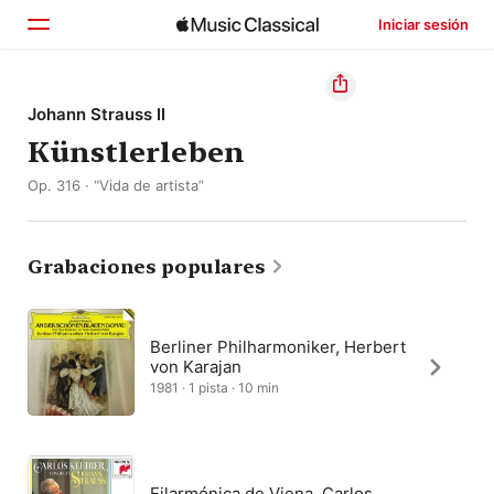
Iniciar sesión
Inicio
Johann Strauss II
Künstlerleben
Explorar
Op. 316 · “Vida de artista”
Buscar
Grabaciones populares
Berliner Philharmoniker, Herbert
von Karajan
1981 · 1 pista · 10 min
Filarmónica de Viena, Carlos