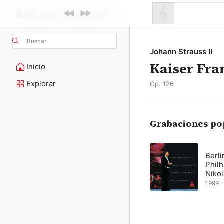
Buscar
Johann Strauss II
Kaiser Fra
Inicio
Explorar
Op. 126
Grabaciones po
Berli
Philh
Niko
1999 · 