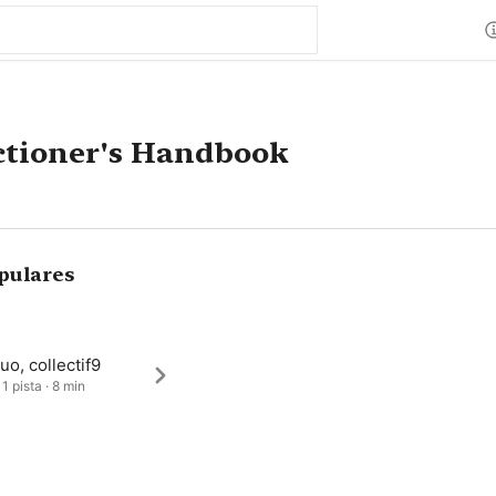
ctioner's Handbook
pulares
o, collectif9
1 pista · 8 min