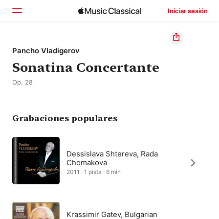
Iniciar sesión
Inicio
Pancho Vladigerov
Sonatina Concertante
Explorar
Op. 28
Buscar
Grabaciones populares
Dessislava Shtereva, Rada
Chomakova
2011 · 1 pista · 6 min
Krassimir Gatev, Bulgarian