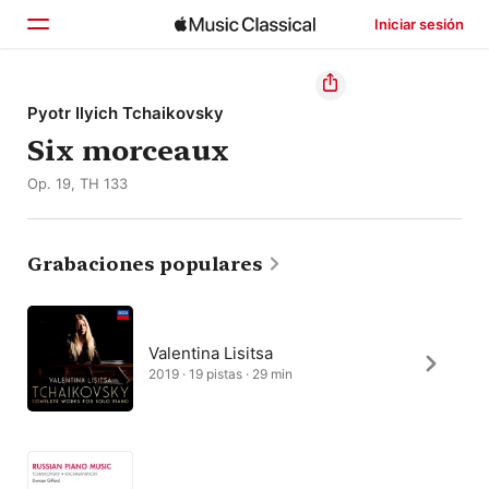
Iniciar sesión
Inicio
Pyotr Ilyich Tchaikovsky
Six morceaux
Explorar
Op. 19, TH 133
Buscar
Grabaciones populares
Valentina Lisitsa
2019 · 19 pistas · 29 min