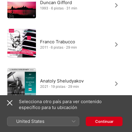
Duncan Gifford
1993 · 6 pistas · 31 min
Franco Trabucco
2011 · 6 pistas · 29 min
Anatoly Sheludyakov
2021 · 19 pistas · 29 min
Selecciona otro país para ver contenido
específico para tu ubicación
Oxana Yablonskaya
United States
Continuar
1998 · 5 pistas · 24 min