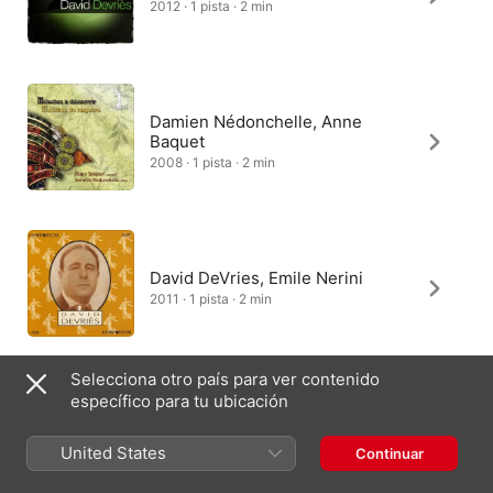
2012 · 1 pista · 2 min
Damien Nédonchelle, Anne
Baquet
2008 · 1 pista · 2 min
David DeVries, Emile Nerini
2011 · 1 pista · 2 min
Selecciona otro país para ver contenido
específico para tu ubicación
United States
Continuar
España
English (UK)