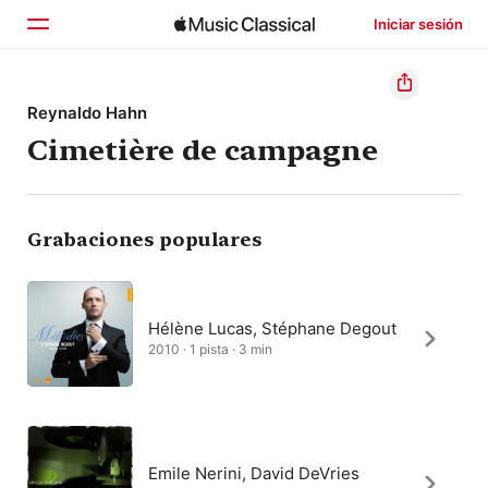
Iniciar sesión
Inicio
Reynaldo Hahn
Cimetière de campagne
Explorar
Buscar
Grabaciones populares
Hélène Lucas, Stéphane Degout
2010 · 1 pista · 3 min
Emile Nerini, David DeVries