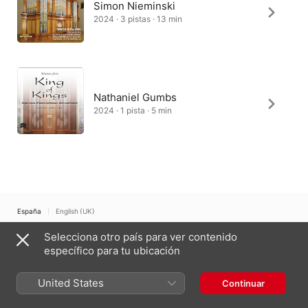
Simon Nieminski
2024 · 3 pistas · 13 min
Nathaniel Gumbs
2024 · 1 pista · 5 min
España
English (UK)
Selecciona otro país para ver contenido
Copyright © 2026
Apple Inc.
Todos los derechos reservados.
específico para tu ubicación
Términos del servicio de internet
Apple Music y la privacidad
Aviso sobre cookies
Soporte
Comentarios
United States
Continuar