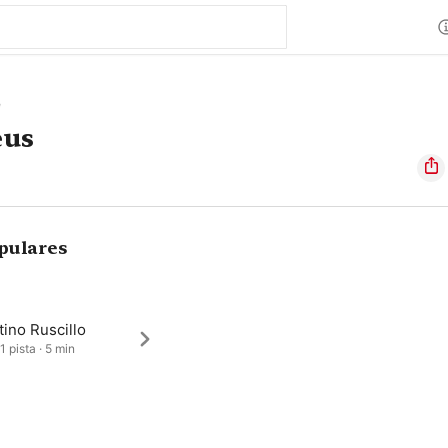
e
eus
pulares
ino Ruscillo
1 pista · 5 min