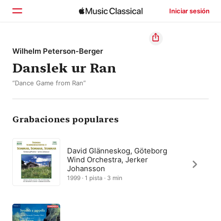
Iniciar sesión
Inicio
Wilhelm Peterson-Berger
Danslek ur Ran
Explorar
“Dance Game from Ran”
Buscar
Grabaciones populares
David Glänneskog, Göteborg
Wind Orchestra, Jerker
Johansson
1999 · 1 pista · 3 min