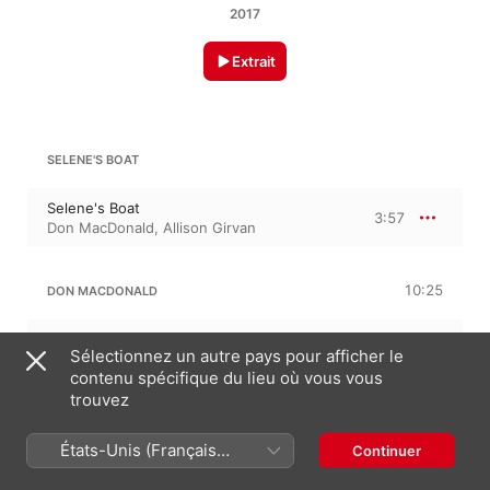
2017
Extrait
SELENE'S BOAT
Selene's Boat
3:57
Don MacDonald
,
Allison Girvan
10:25
DON MACDONALD
Tabula Rasa
3:54
Sélectionnez un autre pays pour afficher le
Don MacDonald
,
Allison Girvan
contenu spécifique du lieu où vous vous
trouvez
Winter Sun
3:21
Don MacDonald
,
Allison Girvan
États-Unis (Français
Continuer
When the Earth Stands Still
3:09
France)
Don MacDonald