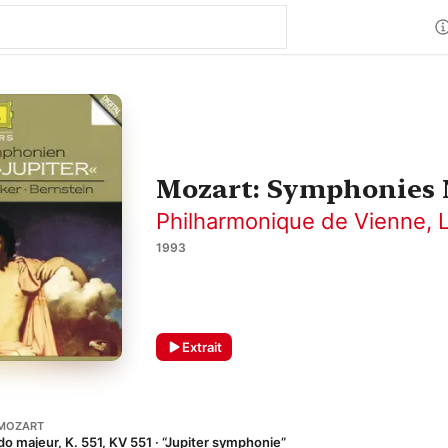
Mozart: Symphonies N
Philharmonique de Vienne
,
1993
Extrait
MOZART
o majeur, K. 551, KV 551 · “Jupiter symphonie”