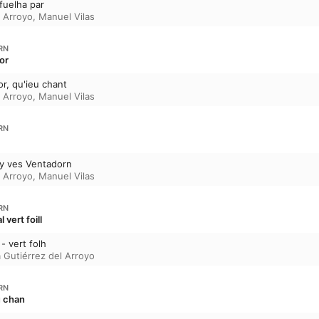
 fuelha par
l Arroyo
,
Manuel Vilas
RN
or
or, qu'ieu chant
l Arroyo
,
Manuel Vilas
RN
ay ves Ventadorn
l Arroyo
,
Manuel Vilas
RN
 vert foill
 - vert folh
 Gutiérrez del Arroyo
RN
u chan