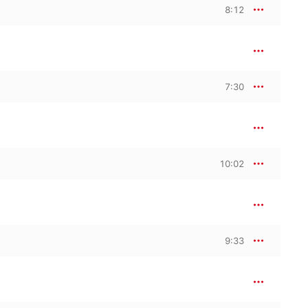
8:12
7:30
10:02
9:33