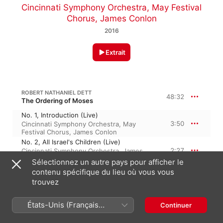
Cincinnati Symphony Orchestra
,
May Festival
Chorus
,
James Conlon
2016
Extrait
ROBERT NATHANIEL DETT
48:32
The Ordering of Moses
No. 1, Introduction (Live)
3:50
Cincinnati Symphony Orchestra
,
May
Festival Chorus
,
James Conlon
No. 2, All Israel's Children (Live)
2:27
Cincinnati Symphony Orchestra
,
James
Conlon
,
May Festival Chorus
Sélectionnez un autre pays pour afficher le
No. 3, O Lord, Behold My Affliction (Live)
contenu spécifique du lieu où vous vous
3:58
May Festival Chorus
,
James Conlon
,
trouvez
Cincinnati Symphony Orchestra
No. 4, God Looked on Israel (Live)
3:26
États-Unis (Français
Cincinnati Symphony Orchestra
,
James
Continuer
Conlon
,
May Festival Chorus
France)
No. 5, And from a Burning Bush (Live)