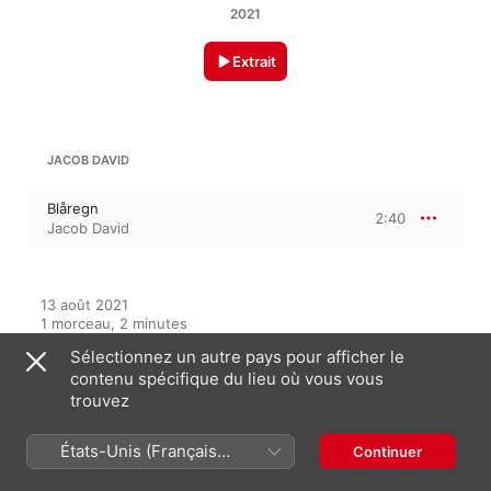
2021
Extrait
JACOB DAVID
Blåregn
2:40
Jacob David
13 août 2021

1 morceau, 2 minutes

℗ 2021 Moderna Records
Sélectionnez un autre pays pour afficher le
contenu spécifique du lieu où vous vous
LABEL
trouvez
Moderna Records
États-Unis (Français
Continuer
France)
Sur cet album