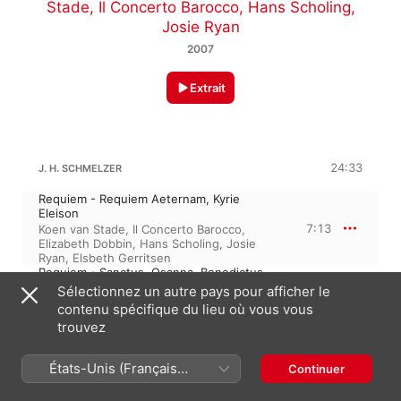
Stade
,
Il Concerto Barocco
,
Hans Scholing
,
Josie Ryan
2007
Extrait
24:33
J. H. SCHMELZER
Requiem - Requiem Aeternam, Kyrie
Eleison
7:13
Koen van Stade
,
Il Concerto Barocco
,
Elizabeth Dobbin
,
Hans Scholing
,
Josie
Ryan
,
Elsbeth Gerritsen
Requiem - Sanctus, Osanna, Benedictus
Hans Scholing
,
Josie Ryan
,
Koen van
Sélectionnez un autre pays pour afficher le
3:46
Stade
,
Il Concerto Barocco
,
Elsbeth
contenu spécifique du lieu où vous vous
Gerritsen
trouvez
Requiem - Agnus Dei
Josie Ryan
,
Il Concerto Barocco
,
Elsbeth
4:01
Gerritsen
,
Koen van Stade
,
Elizabeth
États-Unis (Français
Continuer
Dobbin
,
Hans Scholing
France)
Lamento Sopra La Morte Ferdinandi III