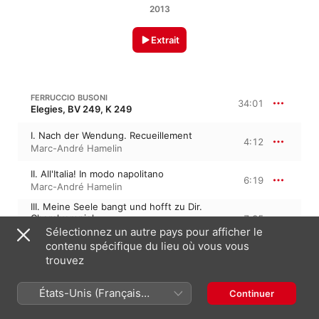
2013
Extrait
FERRUCCIO BUSONI
34:01
Elegies, BV 249, K 249
I. Nach der Wendung. Recueillement
4:12
Marc-André Hamelin
II. All'Italia! In modo napolitano
6:19
Marc-André Hamelin
III. Meine Seele bangt und hofft zu Dir.
Choralvorspiel
7:35
Sélectionnez un autre pays pour afficher le
Marc-André Hamelin
contenu spécifique du lieu où vous vous
IV. Turandots Frauengemach. Intermezzo
3:22
trouvez
Marc-André Hamelin
V. Die Nächtlichen. Walzer
États-Unis (Français
Continuer
3:04
Marc-André Hamelin
France)