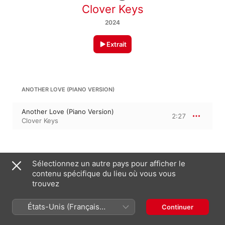
Clover Keys
2024
Extrait
ANOTHER LOVE (PIANO VERSION)
Another Love (Piano Version)
2:27
Clover Keys
12 janvier 2024

Sélectionnez un autre pays pour afficher le
1 morceau, 2 minutes

contenu spécifique du lieu où vous vous
℗ 2024 CopyCat Records
trouvez
États-Unis (Français
Continuer
Sur cet album
France)