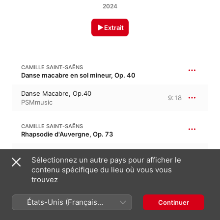
2024
Extrait
CAMILLE SAINT-SAËNS
Danse macabre en sol mineur, Op. 40
Danse Macabre, Op.40
9:18
PSMmusic
CAMILLE SAINT-SAËNS
Rhapsodie d'Auvergne, Op. 73
Rhapsodie d'Auvergne, Op.73
8:59
Sélectionnez un autre pays pour afficher le
PSMmusic
contenu spécifique du lieu où vous vous
trouvez
CAMILLE SAINT-SAËNS
Samson et Dalila, Op. 47, R. 288
États-Unis (Français
Continuer
Softly Awakes my Heart (from the opera
France)
Samson and Delilah)
5:49