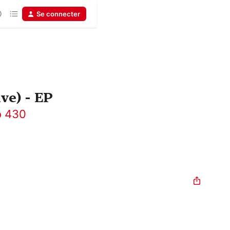
Se connecter
ve) - EP
o 430