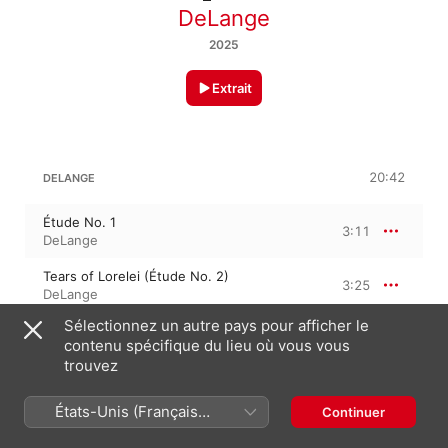
DeLange
2025
Extrait
20:42
DELANGE
Étude No. 1
3:11
DeLange
Tears of Lorelei (Étude No. 2)
3:25
DeLange
Sélectionnez un autre pays pour afficher le
Crown of Butterflies (Étude No. 4)
2:18
contenu spécifique du lieu où vous vous
DeLange
trouvez
Undercurrent (Étude No. 5)
2:41
DeLange
États-Unis (Français
Continuer
France)
Pavanelle (Étude No. 6)
3:03