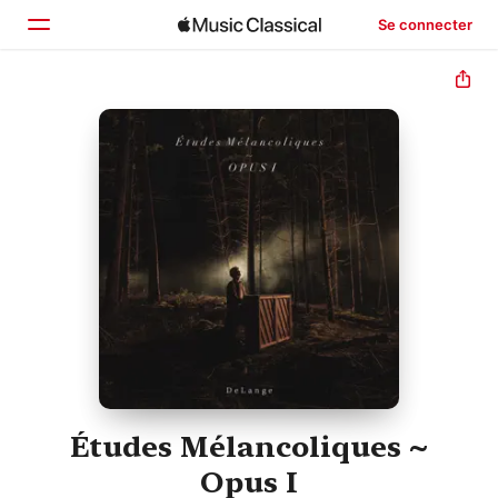
Se connecter
Accueil
Parcourir
Rechercher
Études Mélancoliques ~
Opus I