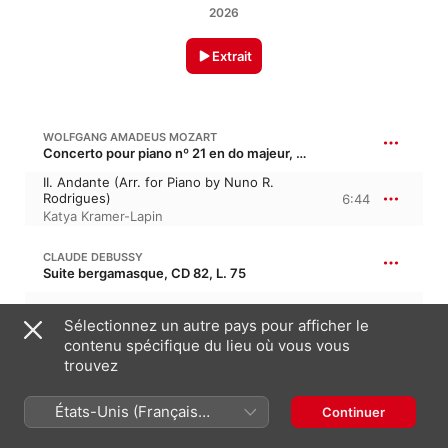
2026
Extrait
WOLFGANG AMADEUS MOZART
Concerto pour piano nº 21 en do majeur, K. 467, KV 467 · “Elvira Madigan”
II. Andante (Arr. for Piano by Nuno R.
Rodrigues)
6:44
Katya Kramer-Lapin
CLAUDE DEBUSSY
Suite bergamasque, CD 82, L. 75
Clair de Lune
3:57
Sélectionnez un autre pays pour afficher le
Anastasia Calmus
contenu spécifique du lieu où vous vous
trouvez
LUDWIG VAN BEETHOVEN
Sonate pour piano nº 14 en do dièse mineur, Op. 27/2 · “Clair de lune”
États-Unis (Français
Continuer
France)
I. Adagio sostenuto
5:43