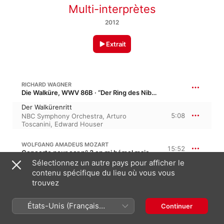
Multi-interprètes
2012
Extrait
RICHARD WAGNER
Die Walküre, WWV 86B · “Der Ring des Nibelungen”
Der Walkürenritt
5:08
NBC Symphony Orchestra
,
Arturo
Toscanini
,
Edward Houser
WOLFGANG AMADEUS MOZART
15:52
Concerto pour cor nº 3 en mi bémol majeur, K. 447, KV 447
Sélectionnez un autre pays pour afficher le
I. Allegro
contenu spécifique du lieu où vous vous
7:03
Philharmonia Orchestra
,
Herbert von
trouvez
Karajan
,
Dennis Brain
II. Romance - larghetto
4:59
Philharmonia Orchestra
,
Herbert von
États-Unis (Français
Continuer
Karajan
,
Paris
France)
III. Allegro