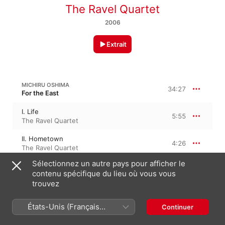
The Ravel Quartet
2006
Extrait
MICHIRU OSHIMA
34:27
For the East
I. Life
5:55
The Ravel Quartet
II. Hometown
4:26
The Ravel Quartet
Sélectionnez un autre pays pour afficher le
III. Hometown
4:32
contenu spécifique du lieu où vous vous
The Ravel Quartet
trouvez
IV. Cherry Blossoms
4:40
The Ravel Quartet
États-Unis (Français
Continuer
France)
V. Traffic Jam
3:29