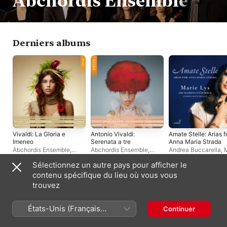
Abchordis Ensemble
Derniers albums
Vivaldi: La Gloria e
Antonio Vivaldi:
Amate Stelle: Arias f
Imeneo
Serenata a tre
Anna Maria Strada
Abchordis Ensemble
,
Abchordis Ensemble
,
Andrea Buccarella
,
Andrea Buccarella
Andrea Buccarella
Lys
,
Abchordis Ense
Sélectionnez un autre pays pour afficher le
contenu spécifique du lieu où vous vous
Singles et EP
trouvez
États-Unis (Français
Continuer
France)