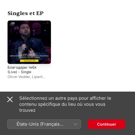
Orchestra
National Philharmonic
Cecilia
,
Coro
Orchestra
dell'Accademia
Nazionale di Santa
Singles et EP
Cecilia
,
Jonas Kauf
Благодарю тебя
(Live) - Single
Oliver Vedder
,
Liparit
Avetisyan
,
Armenian
National Philharmonic
Orchestra
Apparaît souvent avec
Sélectionnez un autre pays pour afficher le
contenu spécifique du lieu où vous vous
trouvez
États-Unis (Français
Continuer
France)