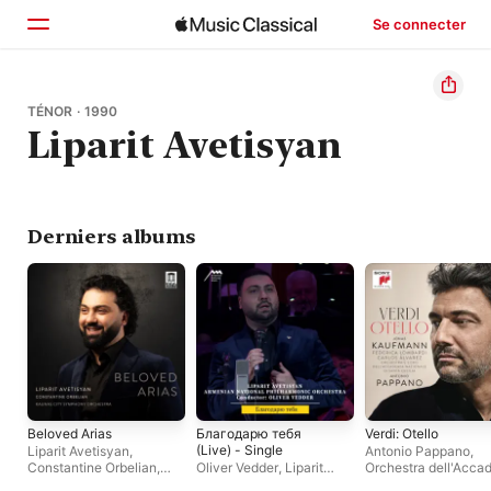
Se connecter
Accueil
TÉNOR · 1990
Liparit Avetisyan
Parcourir
Rechercher
Derniers albums
Beloved Arias
Благодарю тебя
Verdi: Otello
(Live) - Single
Liparit Avetisyan
,
Antonio Pappano
,
Constantine Orbelian
,
Oliver Vedder
,
Liparit
Orchestra dell'Acca
Kaunas City Symphony
Avetisyan
,
Armenian
Nazionale di Santa