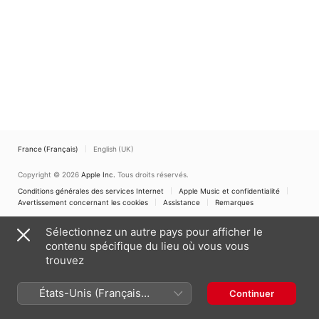
Malwina Tkaczyk
Berlin
France (Français)
English (UK)
Copyright © 2026
Apple Inc.
Tous droits réservés.
Conditions générales des services Internet
Apple Music et confidentialité
Avertissement concernant les cookies
Assistance
Remarques
Sélectionnez un autre pays pour afficher le
contenu spécifique du lieu où vous vous
trouvez
États-Unis (Français
Continuer
France)