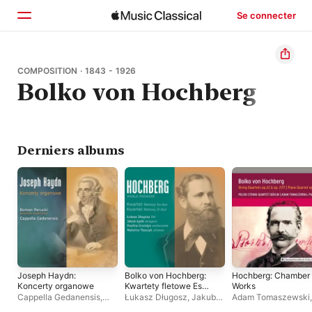
Se connecter
Accueil
COMPOSITION · 1843 - 1926
Bolko von Hochberg
Parcourir
Rechercher
Derniers albums
Joseph Haydn:
Bolko von Hochberg:
Hochberg: Chamber
Koncerty organowe
Kwartety fletowe Es-
Works
dur i D-dur
Cappella Gedanensis
,
Łukasz Długosz
,
Jakub
Adam Tomaszewski
,
Roman Perucki
Łysik
,
Paulina Grondys
,
Polish String Quartet