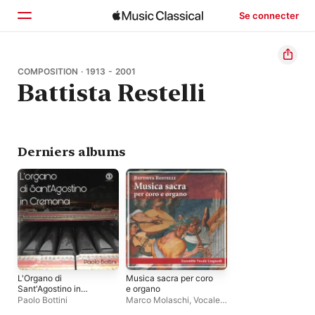
Se connecter
Accueil
COMPOSITION · 1913 - 2001
Battista Restelli
Parcourir
Rechercher
Derniers albums
L'Organo di
Musica sacra per coro
Sant'Agostino in
e organo
Cremona
Paolo Bottini
Marco Molaschi
,
Vocale
Lingiardi Ensemble