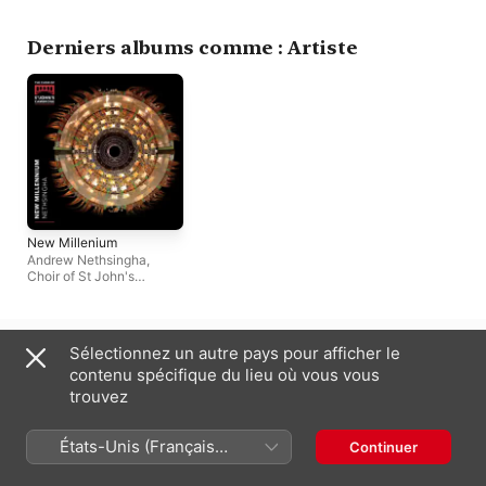
Derniers albums comme : Artiste
New Millenium
Andrew Nethsingha
,
Choir of St John's
College, Cambridge
France (Français)
English (UK)
Sélectionnez un autre pays pour afficher le
contenu spécifique du lieu où vous vous
Copyright © 2026
Apple Inc.
Tous droits réservés.
trouvez
Conditions générales des services Internet
Apple Music et confidentialité
Avertissement concernant les cookies
Assistance
Remarques
États-Unis (Français
Continuer
France)