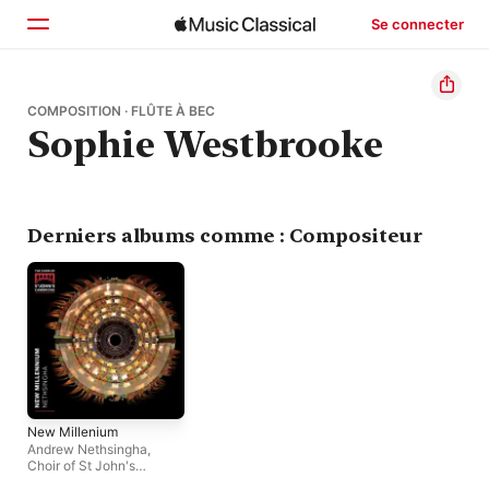
Se connecter
Accueil
COMPOSITION · FLÛTE À BEC
Sophie Westbrooke
Parcourir
Rechercher
Derniers albums comme : Compositeur
New Millenium
Andrew Nethsingha
,
Choir of St John's
College, Cambridge