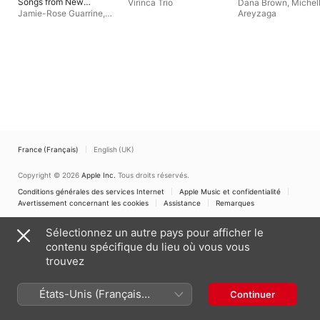
Songs from New
Virinca Trio
Dana Brown
,
Michel
England
Jamie-Rose Guarrine
,
Areyzaga
Martha Fischer
,
Karl
Knapp
France (Français)
English (UK)
Copyright © 2026
Apple Inc.
Tous droits réservés.
Conditions générales des services Internet
Apple Music et confidentialité
Avertissement concernant les cookies
Assistance
Remarques
Sélectionnez un autre pays pour afficher le
contenu spécifique du lieu où vous vous
trouvez
États-Unis (Français
Continuer
France)