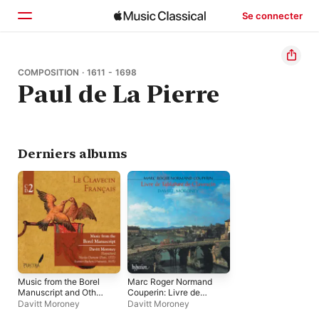
Se connecter
Accueil
COMPOSITION · 1611 - 1698
Paul de La Pierre
Parcourir
Rechercher
Derniers albums
Music from the Borel
Marc Roger Normand
Manuscript and Other
Couperin: Livre de
Sources, Vol. 2
Tablature de
Davitt Moroney
Davitt Moroney
Clavescin