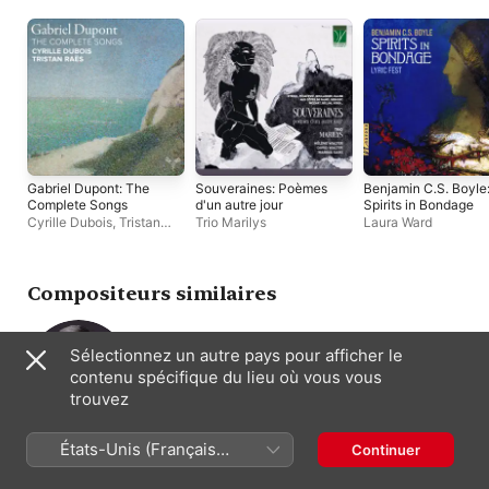
Gabriel Dupont: The
Souveraines: Poèmes
Benjamin C.S. Boyle
Complete Songs
d'un autre jour
Spirits in Bondage
Cyrille Dubois
,
Tristan
Trio Marilys
Laura Ward
Raës
Compositeurs similaires
Sélectionnez un autre pays pour afficher le
contenu spécifique du lieu où vous vous
trouvez
Ned Rorem
États-Unis (Français
Continuer
Composition
France)