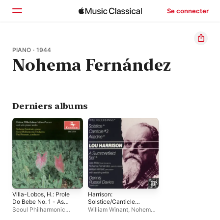
Se connecter
Accueil
PIANO · 1944
Nohema Fernández
Parcourir
Rechercher
Derniers albums
Villa-Lobos, H.: Prole
Harrison:
Do Bebe No. 1 - As
Solstice/Canticle
Tres Marias -
#3
Seoul Philharmonic
William Winant
,
Nohema
Saudades Das Selvas
Orchestra
,
Paul Freeman
,
Fernández
,
Leta Miller
,