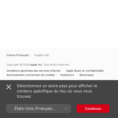
Officium
,
Wilfried
Rombach
France (Français)
English (UK)
Copyright © 2026
Apple Inc.
Tous droits réservés.
Conditions générales des services Internet
Apple Music et confidentialité
Avertissement concernant les cookies
Assistance
Remarques
Sélectionnez un autre pays pour afficher le
contenu spécifique du lieu où vous vous
trouvez
États-Unis (Français
Continuer
France)