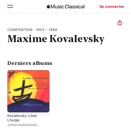
Se connecter
Accueil
COMPOSITION · 1903 - 1988
Maxime Kovalevsky
Parcourir
Rechercher
Derniers albums
Kovalevsky: Lima-
Liturgie
Johanneskantorei
Tubingen
,
Ensemble