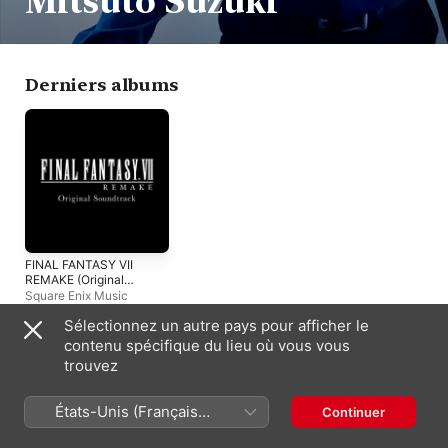
Mitsuto Suzuki
Derniers albums
FINAL FANTASY VII
REMAKE (Original
Soundtrack)
Square Enix Music
Sélectionnez un autre pays pour afficher le
contenu spécifique du lieu où vous vous
France (Français)
English (UK)
trouvez
Copyright © 2026
Apple Inc.
Tous droits réservés.
États-Unis (Français
Continuer
Conditions générales des services Internet
Apple Music et confidentialité
France)
Avertissement concernant les cookies
Assistance
Remarques