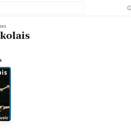
1993
kolais
s