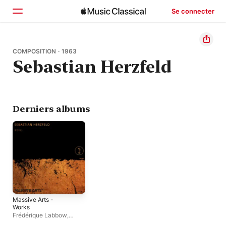
Se connecter
Accueil
COMPOSITION · 1963
Sebastian Herzfeld
Parcourir
Rechercher
Derniers albums
Massive Arts -
Works
Frédérique Labbow
,
Sebastian Herzfeld