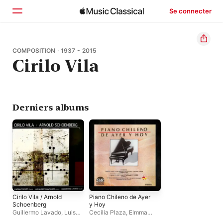
Se connecter
Accueil
COMPOSITION · 1937 - 2015
Cirilo Vila
Parcourir
Rechercher
Derniers albums
Cirilo Vila / Arnold
Piano Chileno de Ayer
Schoenberg
y Hoy
Guillermo Lavado
,
Luis
Cecilia Plaza
,
Elmma
Alberto Latorre
,
Karina
Miranda
,
Deborah Singer
,